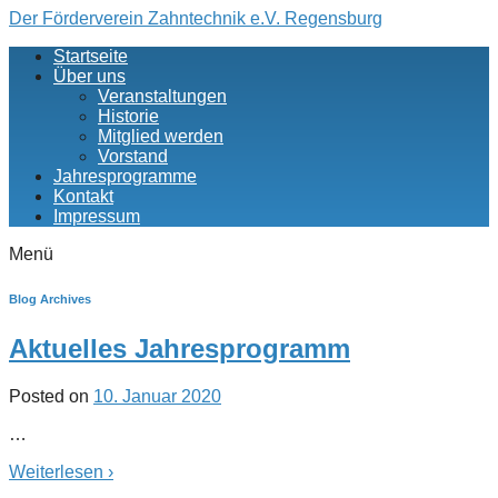
↓
Der Förderverein Zahntechnik e.V. Regensburg
Zum
Startseite
Inhalt
Über uns
Veranstaltungen
Historie
Mitglied werden
Vorstand
Jahresprogramme
Kontakt
Impressum
Menü
Blog Archives
Aktuelles Jahresprogramm
Posted on
10. Januar 2020
…
Weiterlesen ›