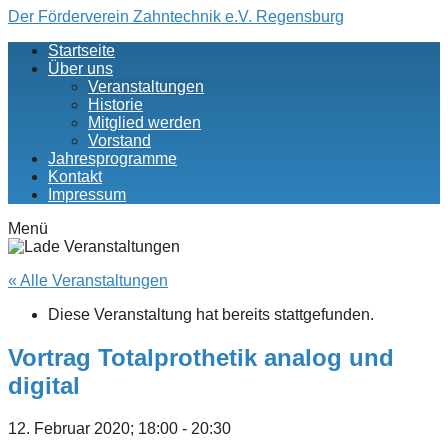
↓
Der Förderverein Zahntechnik e.V. Regensburg
Zum
Startseite
Inhalt
Über uns
Veranstaltungen
Historie
Mitglied werden
Vorstand
Jahresprogramme
Kontakt
Impressum
Menü
« Alle Veranstaltungen
Diese Veranstaltung hat bereits stattgefunden.
Vortrag Totalprothetik analog und
digital
12. Februar 2020; 18:00
-
20:30